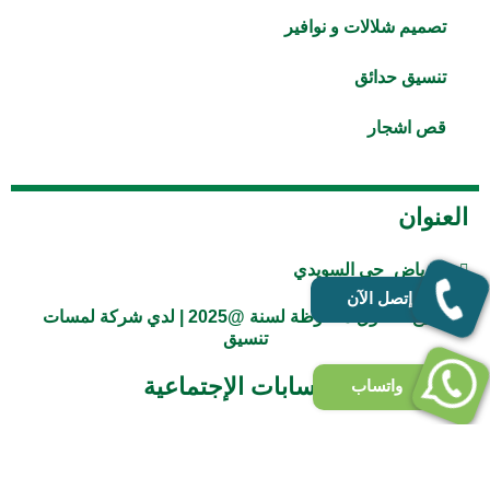
تصميم شلالات و نوافير
تنسيق حدائق
قص اشجار
العنوان
الرياض_حي السويدي
إتصل الآن
جميع الحقوق محفوظة لسنة @2025 | لدي شركة لمسات
تنسيق
الحسابات الإجتماعية
واتساب
E
P
T
S
I
F
n
h
i
n
n
a