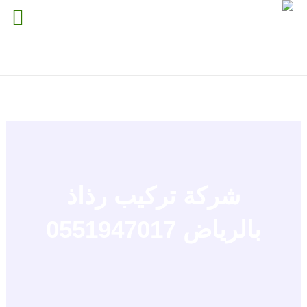
خطي
لى
لمحتوى
شركة تركيب رذاذ
بالرياض 0551947017